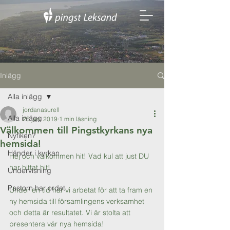
Inlägg
Alla inlägg
jordanasurell
Alla inlägg
25 jan. 2019
1 min läsning
Välkommen till Pingstkyrkans nya
Nyfiken?
hemsida!
Händer i kyrkan
Hej och välkommen hit! Vad kul att just DU 
har hittat hit!
Undervisning
Pastorn har ordet
Under en tid har vi arbetat för att ta fram en 
ny hemsida till församlingens verksamhet 
och detta är resultatet. Vi är stolta att 
presentera vår nya hemsida!