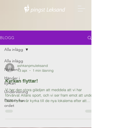
BLOGG
Alla inlägg
Alla inlägg
ashkanpmuleksand
Nyfiken?
13 apr.
1 min läsning
Händer i
Kyrkan flyttar!
kyrkan
Vi har den stora glädjen att meddela att vi har
Undervisning
förvärvat Allans sport, och vi ser fram emot att under
Pastorn har
2026 flytta vår kyrka till de nya lokalerna efter att
ordet
nödvändiga renoveringar har genomförts. Tills dess är
ni varmt välkomna att delta i våra gudstjänster som
hålls i Sammilsdalkyrkan varje söndag klockan 10:30,
där vi tillsammans med den församlingen skapar en
meningsfull gemenskap. Vi ser fram emot denna